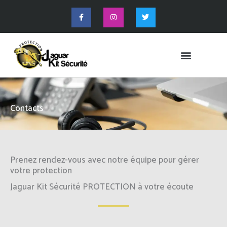
Aller
F
I
T
a
n
w
au
c
s
i
e
t
t
contenu
b
a
t
o
g
e
o
r
r
k
a
-
m
f
Contacts
Prenez rendez-vous avec notre équipe pour gérer
votre protection
Jaguar Kit Sécurité PROTECTION à votre écoute